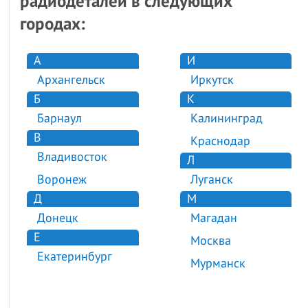
радиодеталей в следующих
городах:
А
И
Архангельск
Иркутск
Б
К
Барнаул
Калининград
В
Краснодар
Владивосток
Л
Воронеж
Луганск
Д
М
Донецк
Магадан
Е
Москва
Екатеринбург
Мурманск