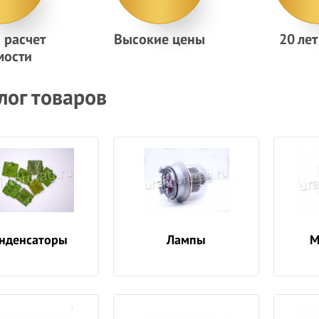
 расчет
Высокие цены
20 ле
мости
лог товаров
нденсаторы
Лампы
М