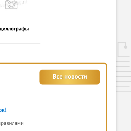
циллографы
Все новости
ок!
правилами