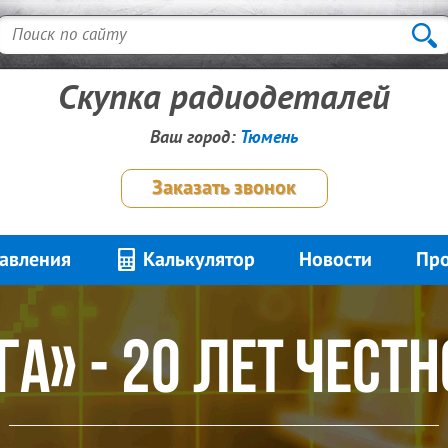
Скупка радиодеталей
Ваш город:
Тюмень
Заказать звонок
авления
Калькулятор
Новости
Про
ограмма для опто
а» - 20 лет чест