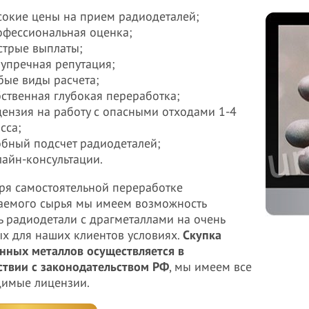
сокие цены на прием радиодеталей;
офессиональная оценка;
стрые выплаты;
зупречная репутация;
бые виды расчета;
бственная глубокая переработка;
цензия на работу с опасными отходами 1-4
сса;
обный подсчет радиодеталей;
лайн-консультации.
ря самостоятельной переработке
емого сырья мы имеем возможность
ь радиодетали с драгметаллами на очень
х для наших клиентов условиях.
Скупка
нных металлов осуществляется в
ствии с законодательством РФ
, мы имеем все
имые лицензии.