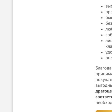
вы
пр
бы
бе
лю
со
ли
кла
уд
он
Благода
принима
покупат
выгодны
драгоце
соответ
необход