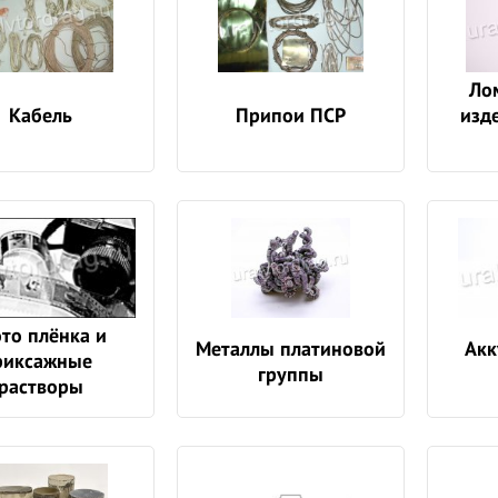
Ло
Кабель
Припои ПСР
изд
то плёнка и
Металлы платиновой
Акк
фиксажные
группы
растворы