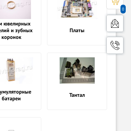
0
м ювелирных
елий и зубных
Платы
коронок
умуляторные
Тантал
батареи