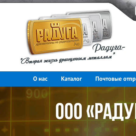
Радуга-
"Вторая жизнь драгоценным металлам"
О нас
Каталог
Почтовые отпр
Бонусная пр
ООО «Радуг