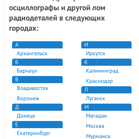
осциллографы и другой лом
радиодеталей в следующих
городах:
А
И
Архангельск
Иркутск
Б
К
Барнаул
Калининград
В
Краснодар
Владивосток
Л
Воронеж
Луганск
Д
М
Донецк
Магадан
Е
Москва
Екатеринбург
Мурманск